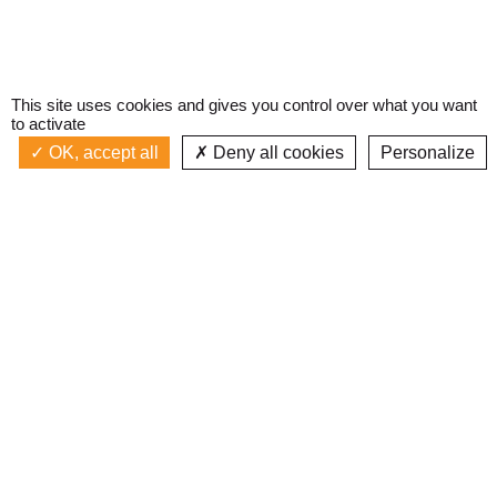
This site uses cookies and gives you control over what you want
to activate
OK, accept all
Deny all cookies
Personalize
Actualités
La radio
Émission à l'antenne
Privacy policy
AIR-PLAY | PROGRAMMATION GÉNÉRALE
Podcasts
Devenir bénévole
Replay émissions
Contact
C’était quoi ce titre ?
L’équipe
Web documentaires
Mentions légales
Inscription newsletter