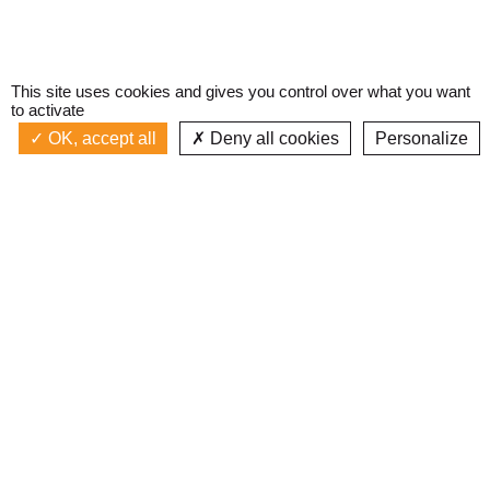
This site uses cookies and gives you control over what you want
to activate
OK, accept all
Deny all cookies
Personalize
Actualités
La radio
Émission à l'antenne
Privacy policy
AIR-PLAY | PROGRAMMATION GÉNÉRALE
Podcasts
Devenir bénévole
Replay émissions
Contact
C’était quoi ce titre ?
L’équipe
Web documentaires
Mentions légales
Inscription newsletter