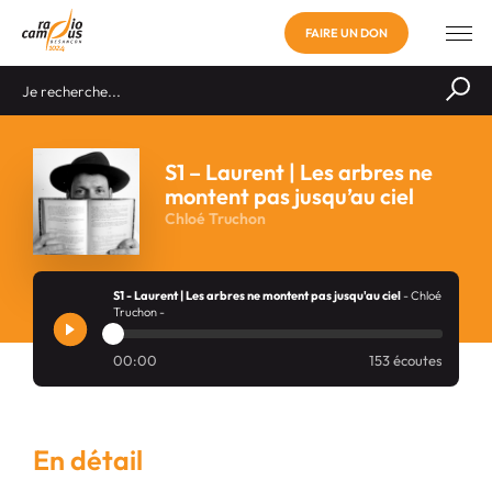
FAIRE UN DON
S1 – Laurent | Les arbres ne
montent pas jusqu’au ciel
Chloé Truchon
S1 - Laurent | Les arbres ne montent pas jusqu'au ciel
- Chloé
Truchon -
00:00
153 écoutes
En détail