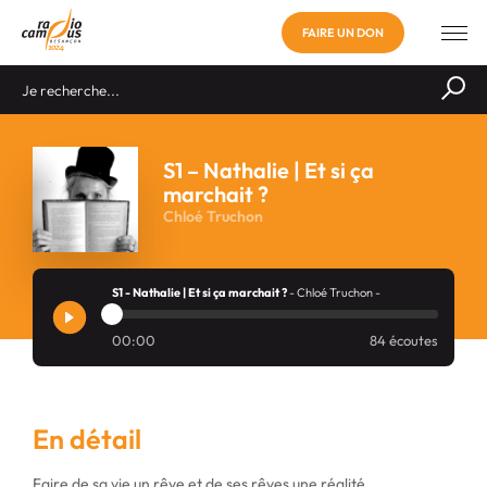
FAIRE UN DON
S1 – Nathalie | Et si ça
marchait ?
Chloé Truchon
S1 - Nathalie | Et si ça marchait ?
- Chloé Truchon -
00:00
84 écoutes
En détail
Faire de sa vie un rêve et de ses rêves une réalité.