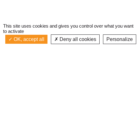
This site uses cookies and gives you control over what you want
to activate
OK, accept all
Deny all cookies
Personalize
Actualités
La radio
Émission à l'antenne
Privacy policy
AIR-PLAY | PROGRAMMATION GÉNÉRALE
Podcasts
Devenir bénévole
Replay émissions
Contact
C’était quoi ce titre ?
L’équipe
Web documentaires
Mentions légales
Inscription newsletter