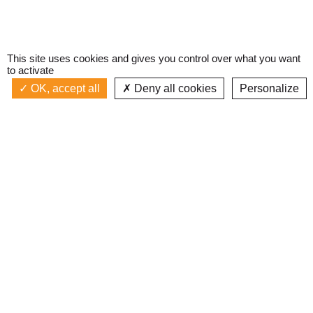
This site uses cookies and gives you control over what you want
to activate
OK, accept all
Deny all cookies
Personalize
Actualités
La radio
Émission à l'antenne
Privacy policy
AIR-PLAY | PROGRAMMATION GÉNÉRALE
Podcasts
Devenir bénévole
Replay émissions
Contact
C’était quoi ce titre ?
L’équipe
Web documentaires
Mentions légales
Inscription newsletter