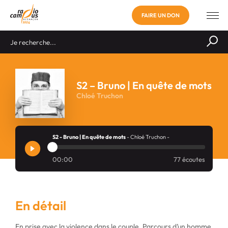
FAIRE UN DON
S2 – Bruno | En quête de mots
Chloé Truchon
S2 - Bruno | En quête de mots
- Chloé Truchon -
00:00
77 écoutes
En détail
En prise avec la violence dans le couple. Parcours d’un homme