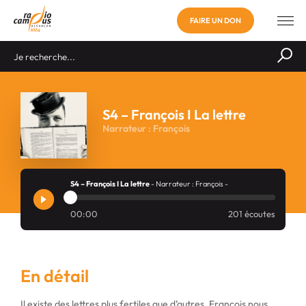
FAIRE UN DON
S4 – François I La lettre
Narrateur : François
S4 – François I La lettre
- Narrateur : François -
00:00
201 écoutes
En détail
Il existe des lettres plus fertiles que d’autres. François nous