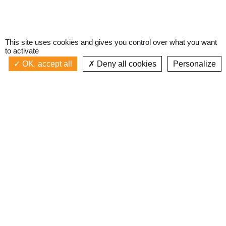
This site uses cookies and gives you control over what you want
to activate
OK, accept all
Deny all cookies
Personalize
Actualités
La radio
Émission à l'antenne
Privacy policy
AIR-PLAY
Podcasts
Devenir bénévole
Replay émissions
Contact
C’était quoi ce titre ?
L’équipe
Web documentaires
Mentions légales
Inscription newsletter