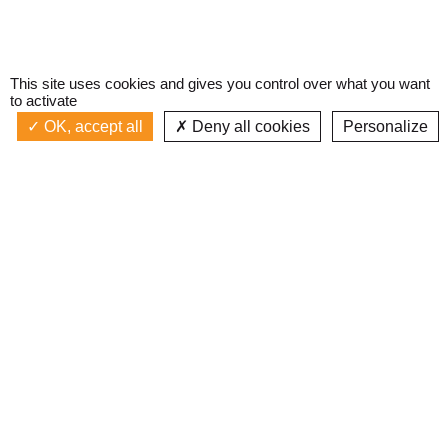
This site uses cookies and gives you control over what you want
to activate
OK, accept all
Deny all cookies
Personalize
Actualités
La radio
Émission à l'antenne
Privacy policy
SAIS-TU D'OÙ JE VIENS ?
Podcasts
Devenir bénévole
Replay émissions
Contact
C’était quoi ce titre ?
L’équipe
Web documentaires
Mentions légales
Inscription newsletter