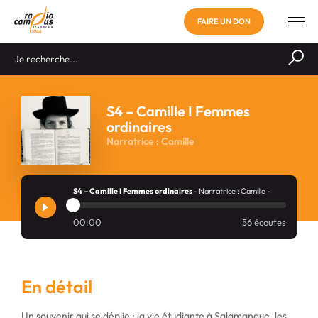
FAIRE UN DON
S4 – Camille I Femmes
ordinaires
Narratrice : Camille
S4 – Camille I Femmes ordinaires
- Narratrice : Camille -
00:00
56 écoutes
En détail
Un souvenir qui se déplie : la vie étudiante à Salamanque, les