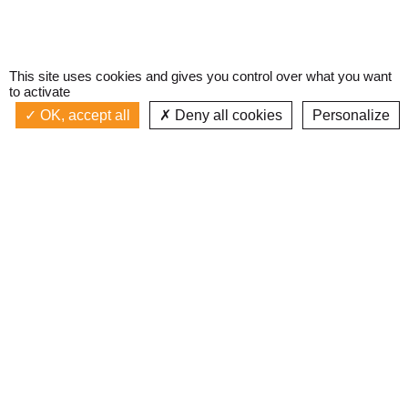
This site uses cookies and gives you control over what you want
to activate
OK, accept all
Deny all cookies
Personalize
Actualités
La radio
Émission à l'antenne
Privacy policy
AIR-PLAY | PROGRAMMATION GÉNÉRALE
Podcasts
Devenir bénévole
Replay émissions
Contact
C’était quoi ce titre ?
L’équipe
Web documentaires
Mentions légales
Inscription newsletter