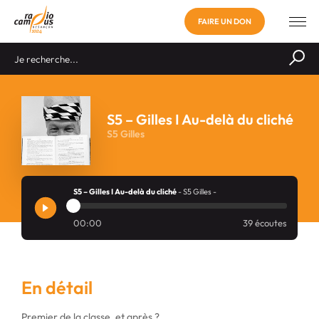
FAIRE UN DON
S5 – Gilles I Au-delà du cliché
S5 Gilles
S5 – Gilles I Au-delà du cliché
- S5 Gilles -
00:00
39 écoutes
En détail
Premier de la classe, et après ?