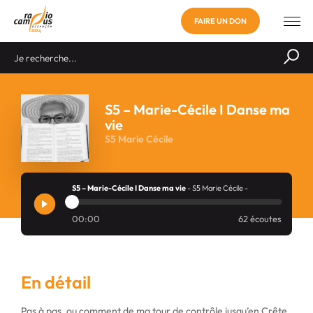
FAIRE UN DON
S5 – Marie-Cécile I Danse ma
vie
S5 Marie Cécile
S5 – Marie-Cécile I Danse ma vie
- S5 Marie Cécile -
00:00
62 écoutes
En détail
Pas à pas, ou comment de ma tour de contrôle jusqu’en Crête,