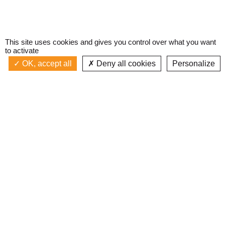
This site uses cookies and gives you control over what you want
to activate
OK, accept all
Deny all cookies
Personalize
Actualités
La radio
Émission à l'antenne
Privacy policy
AIR-PLAY | PROGRAMMATION GÉNÉRALE
Podcasts
Devenir bénévole
Replay émissions
Contact
C’était quoi ce titre ?
L’équipe
Web documentaires
Mentions légales
Inscription newsletter