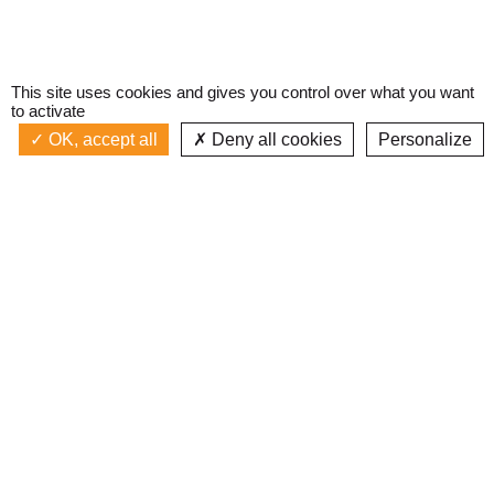
This site uses cookies and gives you control over what you want
to activate
OK, accept all
Deny all cookies
Personalize
Actualités
La radio
Émission à l'antenne
Privacy policy
AIR-PLAY | PROGRAMMATION GÉNÉRALE
Podcasts
Devenir bénévole
Replay émissions
Contact
C’était quoi ce titre ?
L’équipe
Web documentaires
Mentions légales
Inscription newsletter