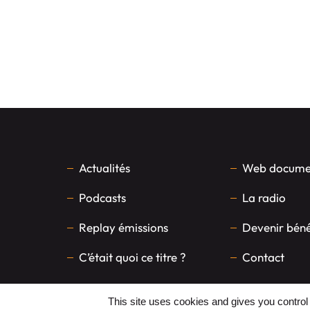
Actualités
Web documen
Podcasts
La radio
Replay émissions
Devenir bén
C’était quoi ce titre ?
Contact
This site uses cookies and gives you control