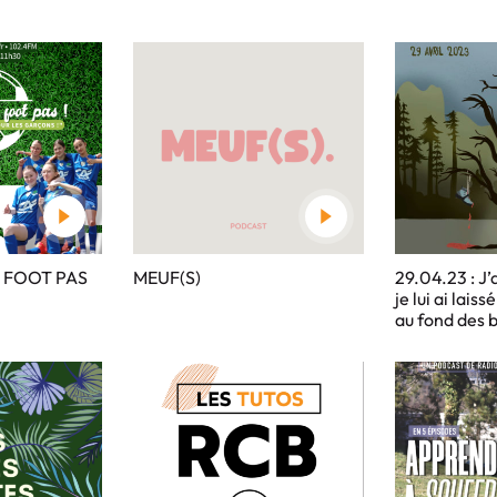
N FOOT PAS
MEUF(S)
29.04.23 : J’a
je lui ai lais
au fond des b