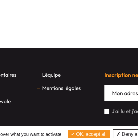
taires
L’équipe
Inscription n
Mentions légales
évole
J'ai lu et j
 over what you want to activate
OK, accept all
Deny al